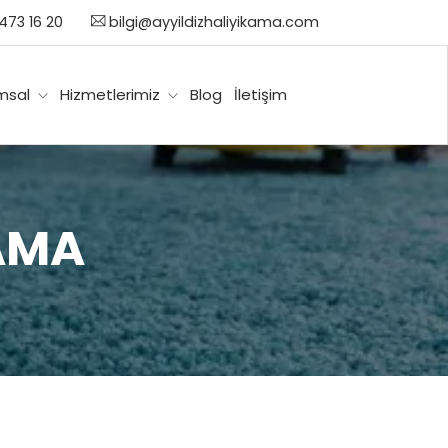
473 16 20
bilgi@ayyildizhaliyikama.com
msal
Hizmetlerimiz
Blog
İletişim
AMA