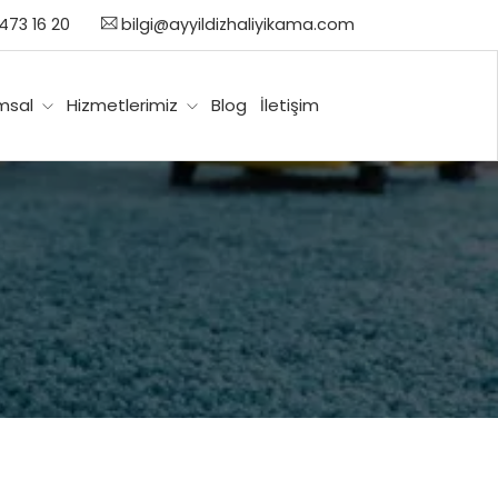
473 16 20
bilgi@ayyildizhaliyikama.com
msal
Hizmetlerimiz
Blog
İletişim