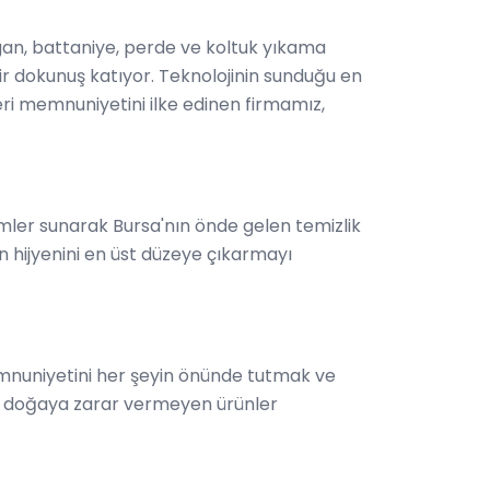
organ, battaniye, perde ve koltuk yıkama
ir dokunuş katıyor. Teknolojinin sunduğu en
eri memnuniyetini ilke edinen firmamız,
ümler sunarak Bursa'nın önde gelen temizlik
ın hijyenini en üst düzeye çıkarmayı
emnuniyetini her şeyin önünde tutmak ve
nde doğaya zarar vermeyen ürünler